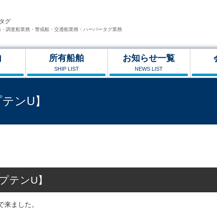
タグ
務・調査船業務・警戒船・交通船業務・ハーバータグ業務
内
所有船舶
お知らせ一覧
SHIP LIST
NEWS LIST
テンU】
鹿・・・！？【キャプテンU】
プテンU】
で来ました。