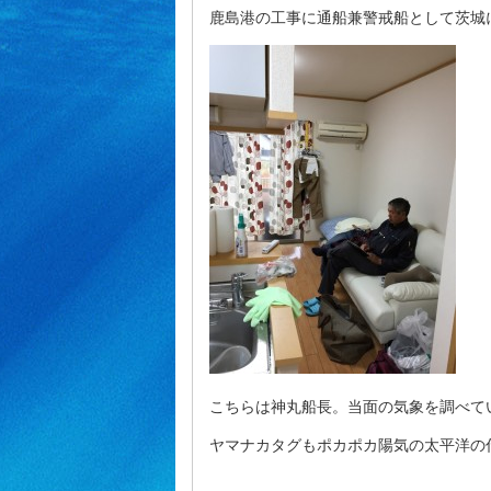
鹿島港の工事に通船兼警戒船として茨城
こちらは神丸船長。当面の気象を調べて
ヤマナカタグもポカポカ陽気の太平洋の