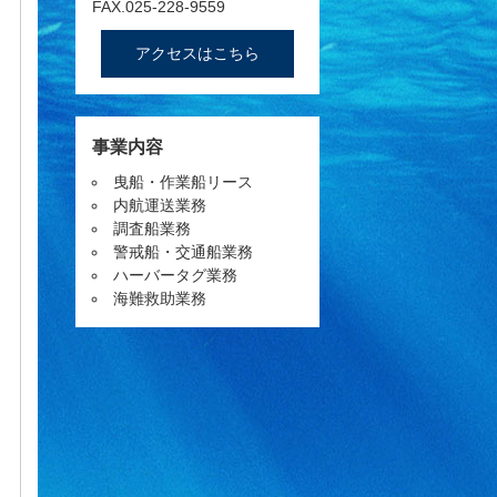
FAX.025-228-9559
アクセスはこちら
事業内容
曳船・作業船リース
内航運送業務
調査船業務
警戒船・交通船業務
ハーバータグ業務
海難救助業務