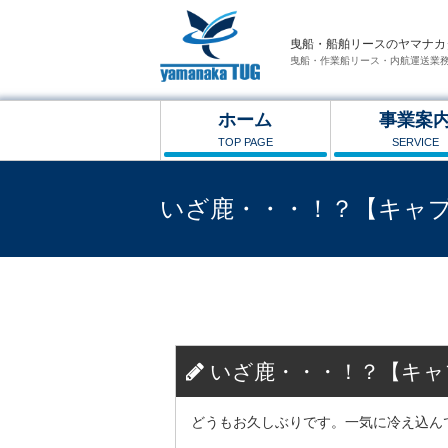
曳船・船舶リースのヤマナカ
曳船・作業船リース・内航運送業
ホーム
事業案
TOP PAGE
SERVICE
いざ鹿・・・！？【キャプ
曳船・船舶リースのヤマナカタグ
>
ブログ
>
いざ
いざ鹿・・・！？【キャ
どうもお久しぶりです。一気に冷え込ん