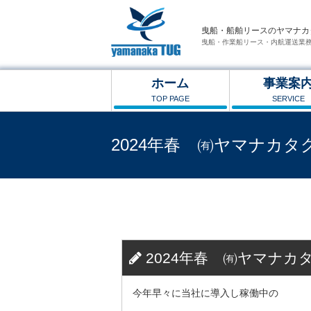
曳船・船舶リースのヤマナカ
曳船・作業船リース・内航運送業
ホーム
事業案
TOP PAGE
SERVICE
2024年春 ㈲ヤマナカタ
曳船・船舶リースのヤマナカタグ
>
お知らせ
>
2
2024年春 ㈲ヤマナカ
今年早々に当社に導入し稼働中の