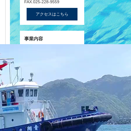
FAX.025-228-9559
アクセスはこちら
事業内容
曳船・作業船リース
内航運送業務
調査船業務
警戒船・交通船業務
ハーバータグ業務
海難救助業務