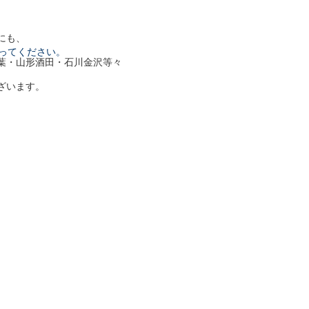
にも、
ってください。
葉・山形酒田・石川金沢等々
ざいます。