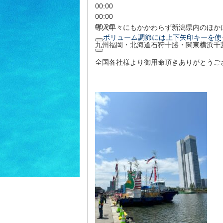
00:00
00:00
00:20
導入早々にもかかわらず新潟県内のほか
ボリューム調節には上下矢印キーを使
九州福岡・北海道石狩十勝・関東横浜千
全国各社様より御用命頂きありがとうご