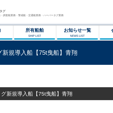
タグ
務・調査船業務・警戒船・交通船業務・ハーバータグ業務
内
所有船舶
お知らせ一覧
SHIP LIST
NEWS LIST
グ新規導入船【75t曳船】青翔
024年春 ㈲ヤマナカタグ新規導入船【75t曳船】青翔
タグ新規導入船【75t曳船】青翔