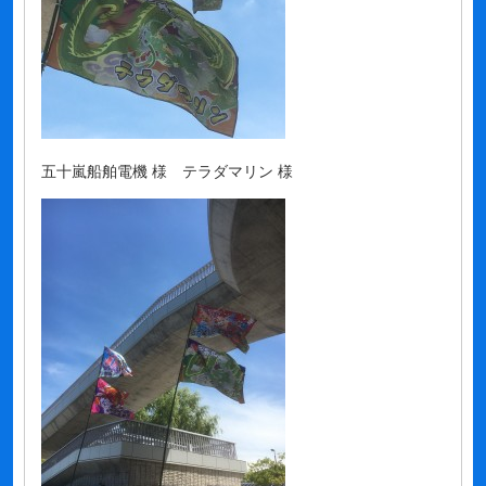
五十嵐船舶電機 様 テラダマリン 様