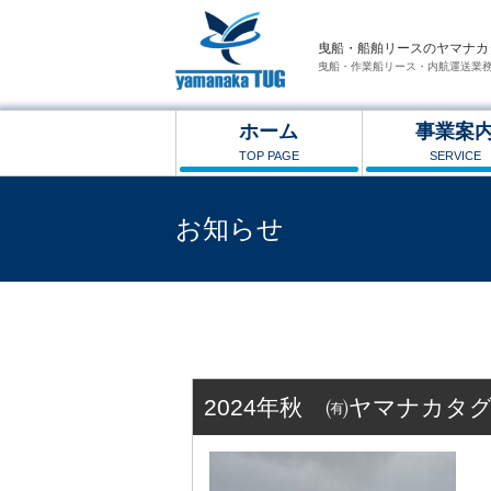
曳船・船舶リースのヤマナカ
曳船・作業船リース・内航運送業
ホーム
事業案
TOP PAGE
SERVICE
お知らせ
曳船・船舶リースのヤマナカタグ
>
2024年
>
11月
2024年秋 ㈲ヤマナカタグ