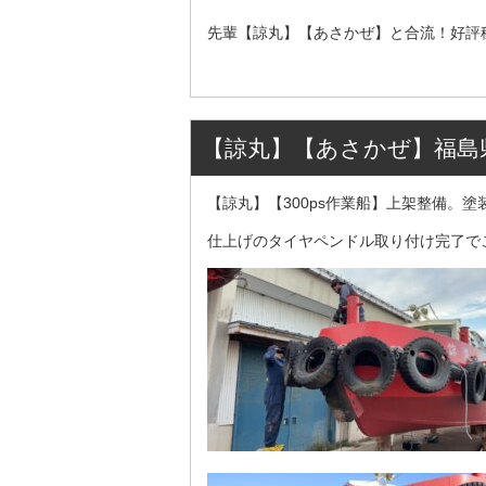
先輩【諒丸】【あさかぜ】と合流！好評
【諒丸】【あさかぜ】福島
【諒丸】【300ps作業船】上架整備。塗
仕上げのタイヤペンドル取り付け完了で