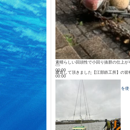
素晴らしい回頭性で小回り抜群の仕上が
00:00
建造して頂きました【江部鉄工所】の皆
00:00
00:07
ボリューム調節には上下矢印キーを使