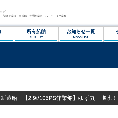
タグ
務・調査船業務・警戒船・交通船業務・ハーバータグ業務
内
所有船舶
お知らせ一覧
SHIP LIST
NEWS LIST
新造船 【2.9t/105PS作業船】ゆず丸 進水！